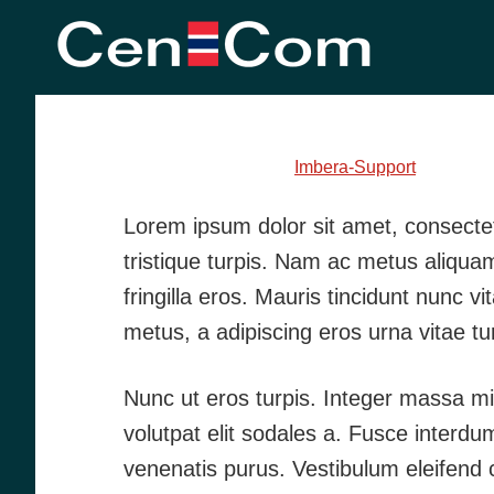
Skip
Skip
Skip
to
to
to
primary
main
footer
How does the fire ke
navigation
content
February 25, 2014
by
Imbera-Support
Lorem ipsum dolor sit amet, consectetu
tristique turpis. Nam ac metus aliquam
fringilla eros. Mauris tincidunt nunc v
metus, a adipiscing eros urna vitae tu
Nunc ut eros turpis. Integer massa mi,
volutpat elit sodales a. Fusce interdu
venenatis purus. Vestibulum eleifend 