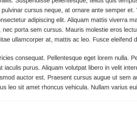
vallis. Suspendisse pellentesque, tellus quis tempu
 pulvinar cursus neque, at ornare ante semper et. 
sectetur adipiscing elit. Aliquam mattis viverra mas
s, nec porta sem cursus. Mauris molestie eros lectus
 ullamcorper at, mattis ac leo. Fusce eleifend du
icies consequat. Pellentesque eget lorem nulla. Pelle
iaculis purus. Aliquam volutpat libero in velit inte
mod auctor est. Praesent cursus augue ut sem auct
us leo sit amet rhoncus vehicula. Nullam varius euis