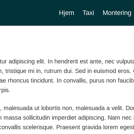
Hjem
Taxi
Montering
ep burning everything into a
r adipiscing elit. In hendrerit est ante, nec vulput
, tristique mi in, rutrum dui. Sed in euismod eros.
itae rhoncus tincidunt. In convallis, purus non fauci
rpis.
 malesuada ut lobortis non, malesuada a velit. Donec
m massa sollicitudin imperdiet adipiscing. Nam nec 
convallis scelerisque. Praesent gravida lorem egest