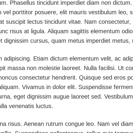
m. Phasellus tincidunt imperdiet diam non dictum. 
ero vel porttitor posuere, elit mauris vestibulum leo, 
rat suscipit lectus tincidunt vitae. Nam consectetu
unc risus at ligula. Aliquam sagittis elementum odio
met dignissim cursus, quam metus imperdiet metus, n
 adipiscing. Etiam dictum elementum velit, ac adipi
cipit massa non molestie laoreet. Nulla facilisi. U
rhoncus consectetur hendrerit. Quisque sed eros port
 aliquam. Vivamus in dolor elit. Suspendisse fermen
, eget dignissim augue laoreet sed. Vestibulum ultr
ulla venenatis luctus.
urna risus. Aenean rutrum congue leo. Nam vel dia