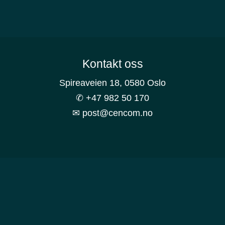
Footer
Kontakt oss
Spireaveien 18, 0580 Oslo
✆ +47 982 50 170
✉ post@cencom.no
© Cencom AS | All Rights Reserved
Logg inn
|
Support
|
Personvernerklæring
Åpenhetsloven (NO)