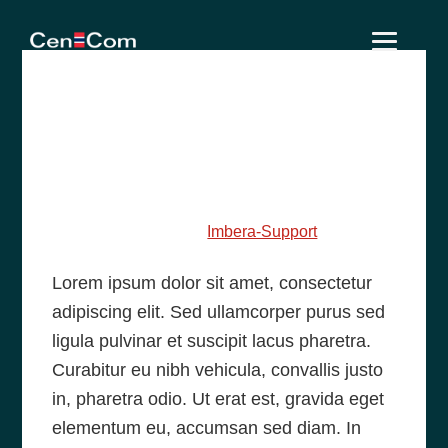
Skip
Skip
Skip
to
to
to
primary
main
footer
Sed ullamcorper
navigation
content
purus sed ligula
pulvinar pharetra
February 25, 2014
by
Imbera-Support
Lorem ipsum dolor sit amet, consectetur
adipiscing elit. Sed ullamcorper purus sed
ligula pulvinar et suscipit lacus pharetra.
Curabitur eu nibh vehicula, convallis justo
in, pharetra odio. Ut erat est, gravida eget
elementum eu, accumsan sed diam. In