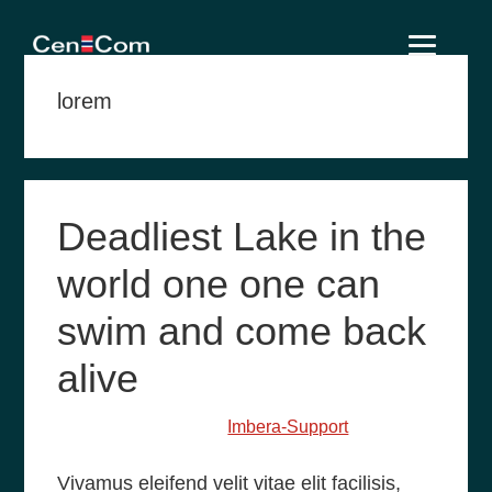
Skip
Skip
Skip
to
to
to
primary
main
footer
lorem
navigation
content
Deadliest Lake in the
world one one can
swim and come back
alive
February 25, 2014
by
Imbera-Support
Vivamus eleifend velit vitae elit facilisis,